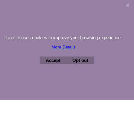
©
Agnes Mijnhout – Minewood Quilting – Vuurvlinderberm 36 –
This site uses cookies to improve your browsing experience.
3994 WH
HOUTEN – 030-6573081 – info@minewood.nl
More Details
To create online store ShopFactory eCommerce software was used.
Accept
Opt out