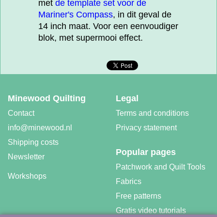
met
de template set voor de
Mariner's Compass
, in dit geval de
14 inch maat. Voor een eenvoudiger
blok, met supermooi effect.
Minewood Quilting
Legal
Contact
Terms and conditions
info@minewood.nl
Privacy statement
Shipping costs
Popular pages
Newsletter
Patchwork and Quilt Tools
Workshops
Fabrics
Free patterns
Gratis video tutorials