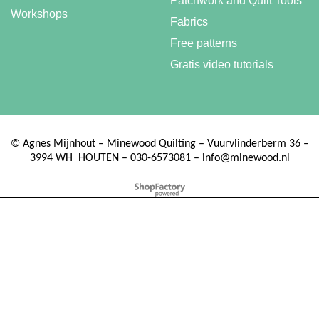
Patchwork and Quilt Tools
Workshops
Fabrics
Free patterns
Gratis video tutorials
©
Agnes Mijnhout – Minewood Quilting – Vuurvlinderberm 36 –
3994 WH
HOUTEN – 030-6573081 – info@minewood.nl
To create online store ShopFactory eCommerce software was used.