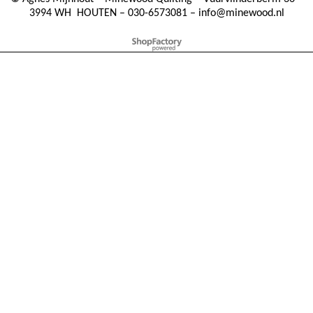
3994 WH
HOUTEN – 030-6573081 – info@minewood.nl
To create online store ShopFactory eCommerce software was used.