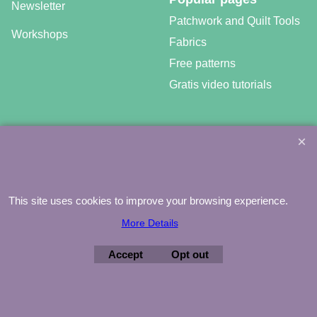
Newsletter
Patchwork and Quilt Tools
Workshops
Fabrics
Free patterns
Gratis video tutorials
©
Agnes Mijnhout – Minewood Quilting – Vuurvlinderberm 36 –
3994 WH
HOUTEN – 030-6573081 – info@minewood.nl
This site uses cookies to improve your browsing experience.
To create online store ShopFactory eCommerce software was used.
More Details
Accept
Opt out