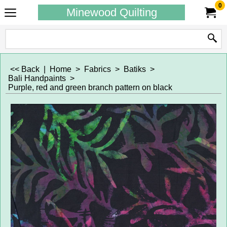
0
Minewood Quilting
<< Back
|
Home
>
Fabrics
>
Batiks
>
Bali Handpaints
>
Purple, red and green branch pattern on black