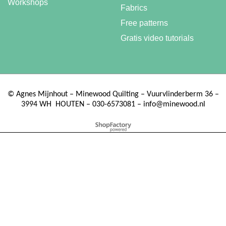
Workshops
Fabrics
Free patterns
Gratis video tutorials
©
Agnes Mijnhout – Minewood Quilting – Vuurvlinderberm 36 –
3994 WH
HOUTEN – 030-6573081 – info@minewood.nl
To create online store ShopFactory eCommerce software was used.