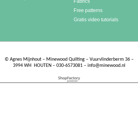
Fabrics
Free patterns
Gratis video tutorials
©
Agnes Mijnhout – Minewood Quilting – Vuurvlinderberm 36 –
3994 WH
HOUTEN – 030-6573081 – info@minewood.nl
To create online store ShopFactory eCommerce software was used.