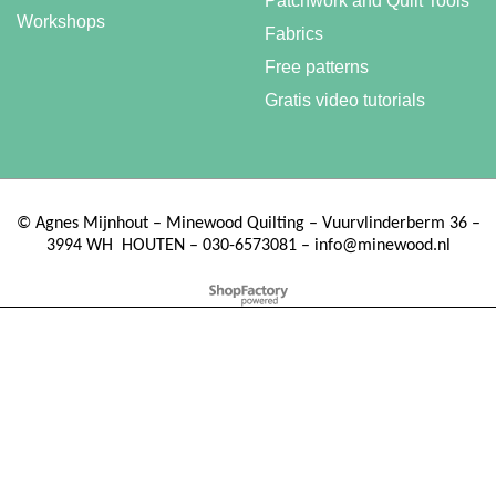
Patchwork and Quilt Tools
Workshops
Fabrics
Free patterns
Gratis video tutorials
©
Agnes Mijnhout – Minewood Quilting – Vuurvlinderberm 36 –
3994 WH
HOUTEN – 030-6573081 – info@minewood.nl
To create online store ShopFactory eCommerce software was used.