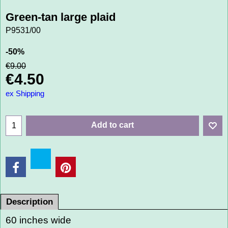
Green-tan large plaid
P9531/00
-50%
€
9.00
€
4.50
ex Shipping
Add to cart
Description
60 inches wide