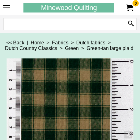
0
Minewood Quilting
<< Back
|
Home
>
Fabrics
>
Dutch fabrics
>
Dutch Country Classics
>
Green
>
Green-tan large plaid