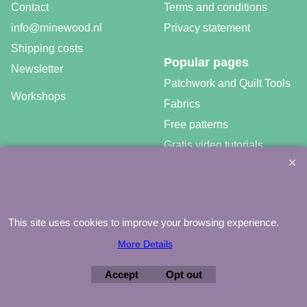
Contact
Terms and conditions
info@minewood.nl
Privacy statement
Shipping costs
Popular pages
Newsletter
Patchwork and Quilt Tools
Workshops
Fabrics
Free patterns
Gratis video tutorials
This site uses cookies to improve your browsing experience.
©
Agnes Mijnhout – Minewood Quilting – Vuurvlinderberm 36 –
More Details
3994 WH
HOUTEN – 030-6573081 – info@minewood.nl
Accept
Opt out
To create online store ShopFactory eCommerce software was used.