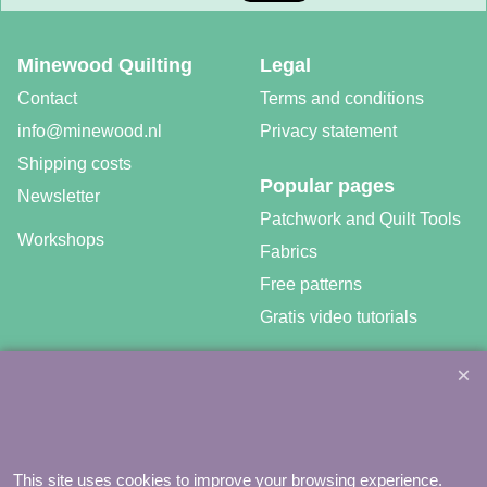
Minewood Quilting
Legal
Contact
Terms and conditions
info@minewood.nl
Privacy statement
Shipping costs
Popular pages
Newsletter
Patchwork and Quilt Tools
Workshops
Fabrics
Free patterns
Gratis video tutorials
©
Agnes Mijnhout – Minewood Quilting – Vuurvlinderberm 36 –
This site uses cookies to improve your browsing experience.
3994 WH
HOUTEN – 030-6573081 – info@minewood.nl