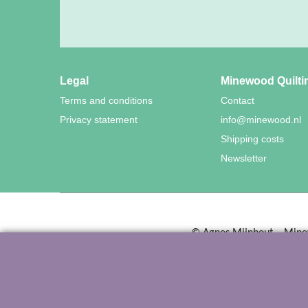
Legal
Minewood Quilti
Terms and conditions
Contact
Privacy statement
info@minewood.nl
Shipping costs
Newsletter
©
Agnes Mijnhout – Mine