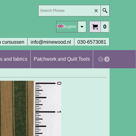
0
English
 cursussen
info@minewood.nl
030-6573081
s and fabrics
Patchwork and Quilt Tools
Workshops en cur