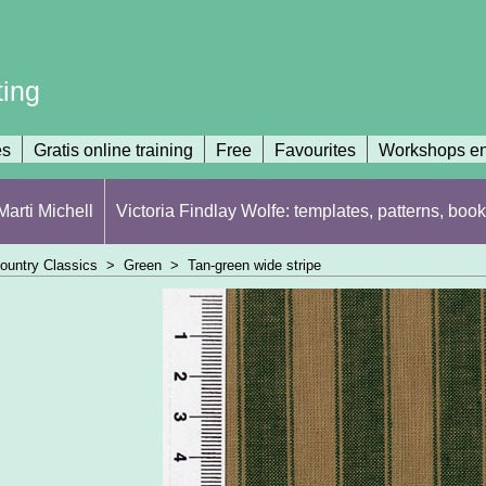
ting
es
Gratis online training
Free
Favourites
Workshops en
arti Michell
Victoria Findlay Wolfe: templates, patterns, book
ountry Classics
>
Green
>
Tan-green wide stripe