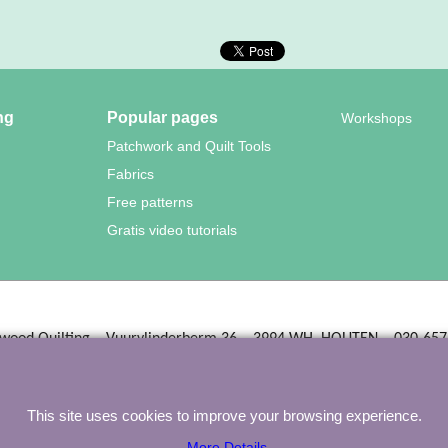
ng
Popular pages
Workshops
Patchwork and Quilt Tools
Fabrics
Free patterns
Gratis video tutorials
wood Quilting – Vuurvlinderberm 36 – 3994 WH
HOUTEN – 030-657
To create online store
ShopFactory eCommerce
software was used.
This site uses cookies to improve your browsing experience.
More Details