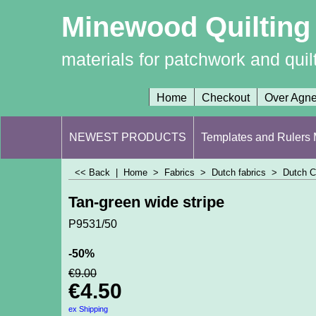
Minewood Quilting
materials for patchwork and quil
Home
Checkout
Over Agn
NEWEST PRODUCTS
Templates and Rulers M
<< Back
|
Home
>
Fabrics
>
Dutch fabrics
>
Dutch C
Tan-green wide stripe
P9531/50
-50%
€
9.00
€
4.50
ex Shipping