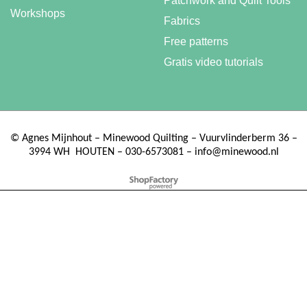
Patchwork and Quilt Tools
Workshops
Fabrics
Free patterns
Gratis video tutorials
©
Agnes Mijnhout – Minewood Quilting – Vuurvlinderberm 36 –
3994 WH
HOUTEN – 030-6573081 – info@minewood.nl
To create online store ShopFactory eCommerce software was used.