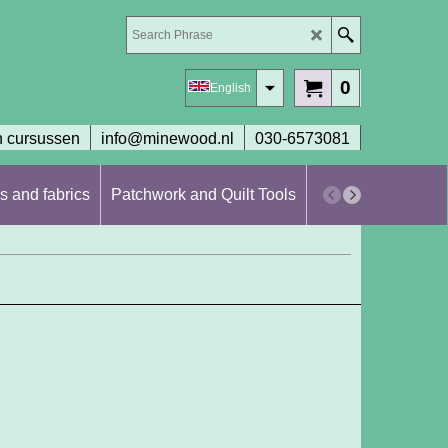
0
English
 cursussen
info@minewood.nl
030-6573081
s and fabrics
Patchwork and Quilt Tools
Workshops en cur