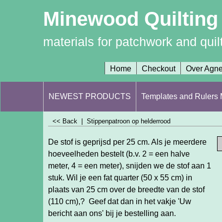
Minewood Quilting
materials for patchwork and quil
Home
Checkout
Over Agn
NEWEST PRODUCTS
Templates and Rulers M
<< Back
|
Stippenpatroon op helderrood
De stof is geprijsd per 25 cm. Als je meerdere
hoeveelheden bestelt (b.v. 2 = een halve
meter, 4 = een meter), snijden we de stof aan 1
stuk. Wil je een fat quarter (50 x 55 cm) in
plaats van 25 cm over de breedte van de stof
(110 cm),? Geef dat dan in het vakje 'Uw
bericht aan ons' bij je bestelling aan.