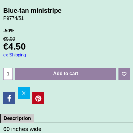
Blue-tan ministripe
P9774/51
-50%
€
9.00
€
4.50
ex Shipping
Add to cart
Description
60 inches wide