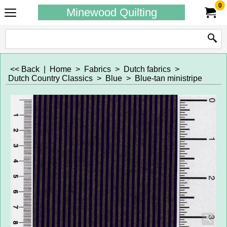
0
Minewood Quilting
<< Back
|
Home
>
Fabrics
>
Dutch fabrics
>
Dutch Country Classics
>
Blue
>
Blue-tan ministripe