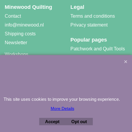
Minewood Quilting
Legal
Contact
Terms and conditions
info@minewood.nl
Privacy statement
Shipping costs
Popular pages
Newsletter
Patchwork and Quilt Tools
Workshops
Fabrics
Free patterns
Gratis video tutorials
This site uses cookies to improve your browsing experience.
More Details
©
Agnes Mijnhout – Minewood Quilting – Vuurvlinderberm 36 –
3994 WH
HOUTEN – 030-6573081 – info@minewood.nl
Accept
Opt out
To create online store ShopFactory eCommerce software was used.